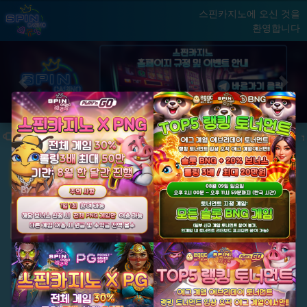
스핀카지노에 오신 것을
환영합니다
홈
게임
빅윈 클럽
닫기
Previous
Next
★ 국내 최초, 국내 슬롯 1등 에그계열 ★
★