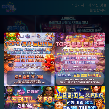
스핀카지노에 오신 것을
환영합니다
홈
게임
빅윈 클럽
닫기
Previous
Next
★ 국내 최초, 국내 슬롯 1등 에그계열 ★
★