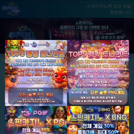
스핀카지노에 오신 것을
환영합니다
홈
게임
빅윈 클럽
닫기
Previous
Next
★ 국내 최초, 국내 슬롯 1등 에그계열 ★
★