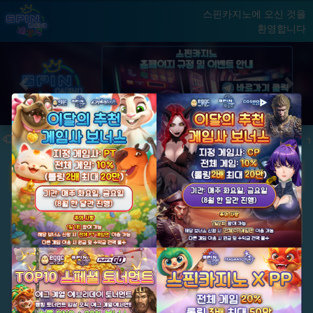
스핀카지노에 오신 것을
환영합니다
홈
게임
빅윈 클럽
닫기
Previous
Next
★ 국내 최초, 국내 슬롯 1등 에그계열 ★
★