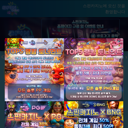
스핀카지노에 오신 것을
환영합니다
홈
게임
빅윈 클럽
닫기
Previous
Next
★ 국내 최초, 국내 슬롯 1등 에그계열 ★
★