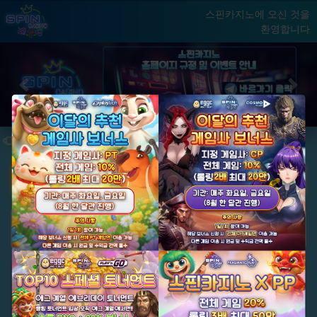
스핀카지노에 오신 것을
환영합니다
홈
게임
빅윈 클럽
닫기
Previous
Next
★ 국내 최초, 국내 슬롯 1등 에그계열 ★
★